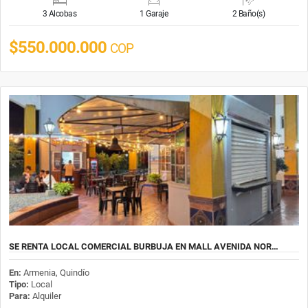
3 Alcobas
1 Garaje
2 Baño(s)
$550.000.000
COP
SE RENTA LOCAL COMERCIAL BURBUJA EN MALL AVENIDA NOR…
En:
Armenia, Quindío
Tipo:
Local
Para:
Alquiler