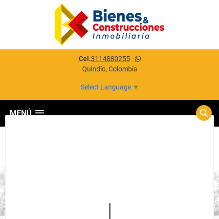
Cel.
3114880255
-
Quindío, Colombia
Select Language
▼
MENÚ
Detalles del inmueble