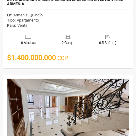
ARMENIA
En:
Armenia, Quindío
Tipo:
Apartamento
Para:
Venta
6 Alcobas
2 Garaje
6.5 Baño(s)
$1.400.000.000
COP