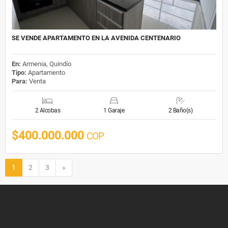
SE VENDE APARTAMENTO EN LA AVENIDA CENTENARIO
En:
Armenia, Quindío
Tipo:
Apartamento
Para:
Venta
2 Alcobas
1 Garaje
2 Baño(s)
$400.000.000
COP
Siguiente
1
2
3
»