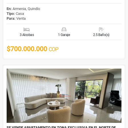
En:
Armenia, Quindío
Tipo:
Casa
Para:
Venta
3 Alcobas
1 Garaje
2.5 Baño(s)
$700.000.000
COP
SE VENDE APARTAMENTO EN ZONA EXCLUSIVA EN EL NORTE DE