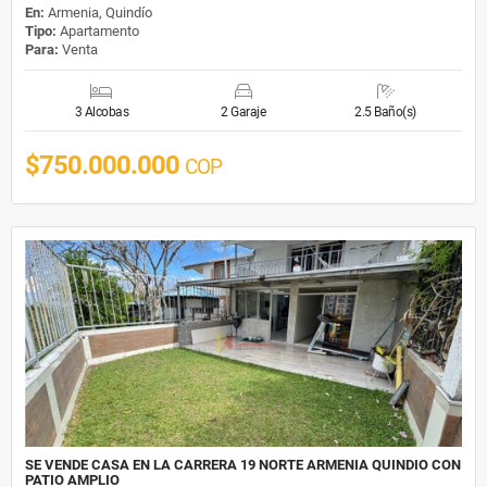
En:
Armenia, Quindío
Tipo:
Apartamento
Para:
Venta
3 Alcobas
2 Garaje
2.5 Baño(s)
$750.000.000
COP
SE VENDE CASA EN LA CARRERA 19 NORTE ARMENIA QUINDIO CON
PATIO AMPLIO