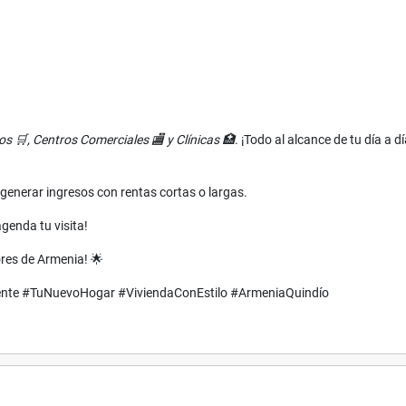
s 🛒, Centros Comerciales 🏬 y Clínicas 🏥
. ¡Todo al alcance de tu día a dí
generar ingresos con rentas cortas o largas.
enda tu visita!
tores de Armenia! 🌟
ente #TuNuevoHogar #ViviendaConEstilo #ArmeniaQuindío