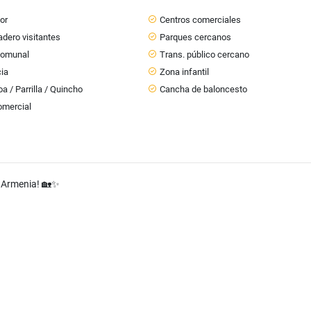
or
Centros comerciales
dero visitantes
Parques cercanos
Comunal
Trans. público cercano
cia
Zona infantil
a / Parrilla / Quincho
Cancha de baloncesto
omercial
e Armenia! 🏡✨