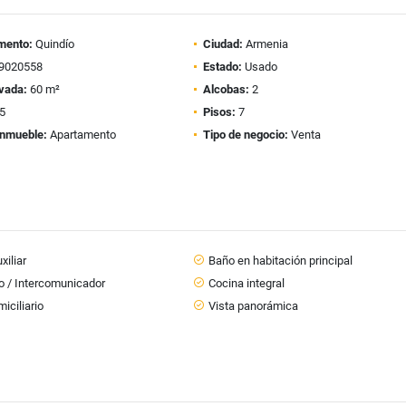
mento:
Quindío
Ciudad:
Armenia
9020558
Estado:
Usado
vada:
60 m²
Alcobas:
2
5
Pisos:
7
inmueble:
Apartamento
Tipo de negocio:
Venta
xiliar
Baño en habitación principal
o / Intercomunicador
Cocina integral
iciliario
Vista panorámica