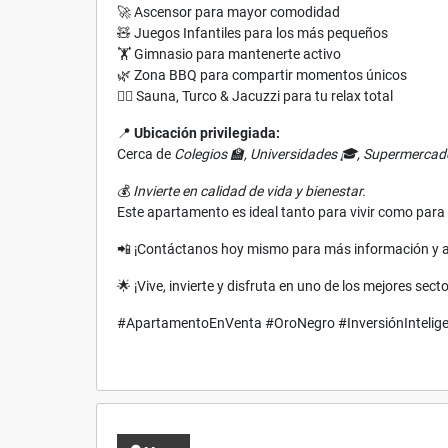
🚀 Ascensor para mayor comodidad
🧸 Juegos Infantiles para los más pequeños
🏋️ Gimnasio para mantenerte activo
🌿 Zona BBQ para compartir momentos únicos
🧖‍♀️ Sauna, Turco & Jacuzzi para tu relax total
📍
Ubicación privilegiada:
Cerca de
Colegios 🏫, Universidades 🎓, Supermercado
💰
Invierte en calidad de vida y bienestar.
Este apartamento es ideal tanto para vivir como para 
📲 ¡Contáctanos hoy mismo para más información y ag
🌟 ¡Vive, invierte y disfruta en uno de los mejores sec
#ApartamentoEnVenta #OroNegro #InversiónIntelig