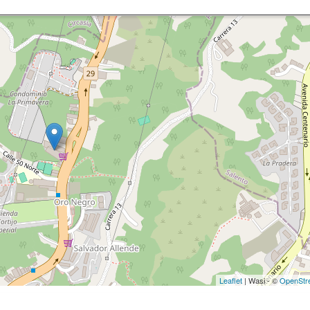
Leaflet
| Wasi - ©
OpenStr