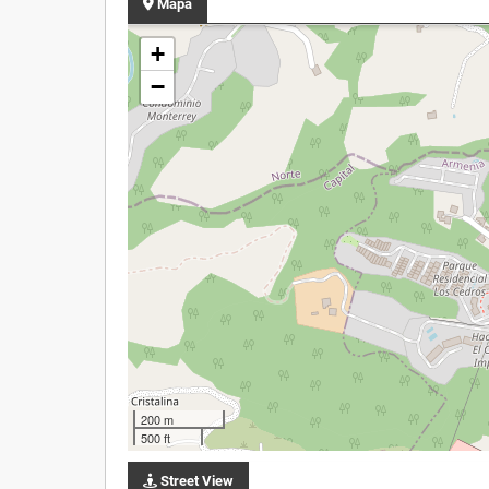
Mapa
+
−
200 m
500 ft
Street View