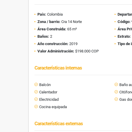
País:
Colombia
Departa
Zona / barrio:
Cra 14 Norte
Código:
Área Construida:
65 m²
Área Pri
Baños:
2
Estrato:
Año construcción:
2019
Tipo de 
Valor Administración:
$198.000 COP
Características internas
Balcón
Baño au
Calentador
Citófon
Electricidad
Gas dom
Cocina equipada
Características externas