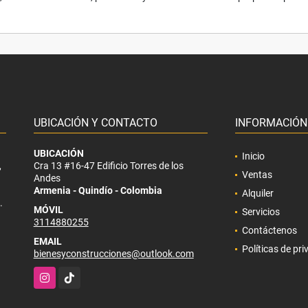
UBICACIÓN Y CONTACTO
INFORMACIÓN
UBICACIÓN
Inicio
,
Cra 13 #16-47 Edificio Torres de los
Ventas
Andes
Armenia - Quindío - Colombia
Alquiler
.
MÓVIL
Servicios
3114880255
Contáctenos
EMAIL
Políticas de pr
bienesyconstrucciones@outlook.com
Instagram
TikTok