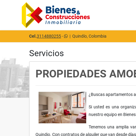
Cel.
3114880255
-
|
Quindío, Colombia
Servicios
PROPIEDADES AMO
¿Buscas apartamentos am
Si usted es una organiz
nuestro equipo en Bienes
Tenemos una amplia vari
Quindio. Con contratos de alquiler que van desde día