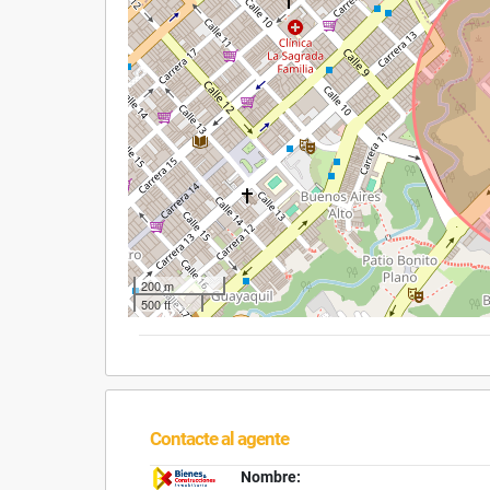
200 m
500 ft
Contacte al agente
Nombre: