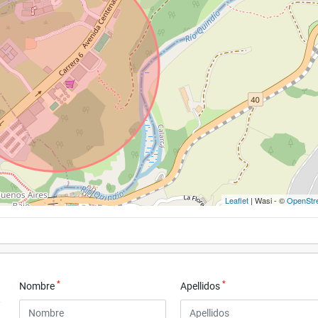
Leaflet
| Wasi - ©
OpenStr
*
*
Nombre
Apellidos