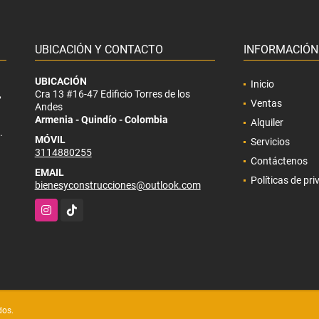
UBICACIÓN Y CONTACTO
INFORMACIÓN
UBICACIÓN
Inicio
,
Cra 13 #16-47 Edificio Torres de los
Ventas
Andes
Armenia - Quindío - Colombia
Alquiler
.
MÓVIL
Servicios
3114880255
Contáctenos
EMAIL
Políticas de pr
bienesyconstrucciones@outlook.com
Instagram
TikTok
dos.