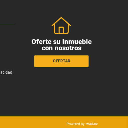
Oferte su inmueble
con nosotros
OFERTAR
ivacidad
wasi.co
Powered by: