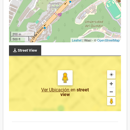
200 m
500 ft
Leaflet
| Wasi - ©
OpenStreetMap
Street View
Ver Ubicación
en
street
view