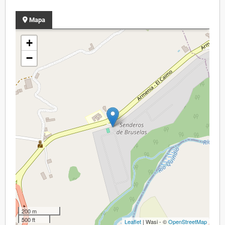
Mapa
+
−
200 m
500 ft
Leaflet
| Wasi - ©
OpenStreetMap