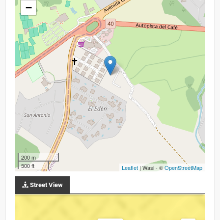
−
200 m
500 ft
Leaflet
| Wasi - ©
OpenStreetMap
Street View