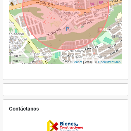
200 m
500 ft
Leaflet
| Wasi - ©
OpenStreetMap
Contáctanos