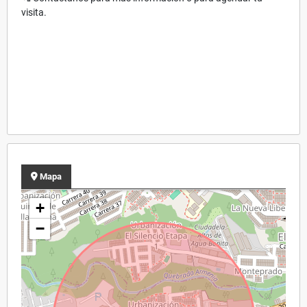
visita.
Mapa
+
−