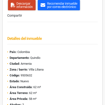
Descargar
Recomendar inmueble
información
por correo electrónico
Compartir
Detalles del inmueble
País:
Colombia
Departamento:
Quindío
Ciudad:
Armenia
Zona / barrio:
Villa Liliana
Código:
9505632
Estado:
Nuevo
Área Construida:
62 m²
Área Terreno:
62 m²
Área Privada:
58 m²
Alcobas:
2