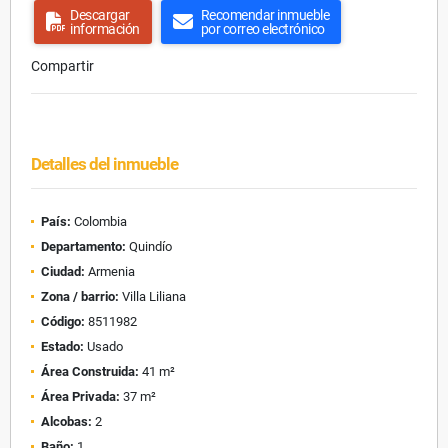
Descargar
Recomendar inmueble
información
por correo electrónico
Compartir
Detalles del inmueble
País:
Colombia
Departamento:
Quindío
Ciudad:
Armenia
Zona / barrio:
Villa Liliana
Código:
8511982
Estado:
Usado
Área Construida:
41 m²
Área Privada:
37 m²
Alcobas:
2
Baño:
1