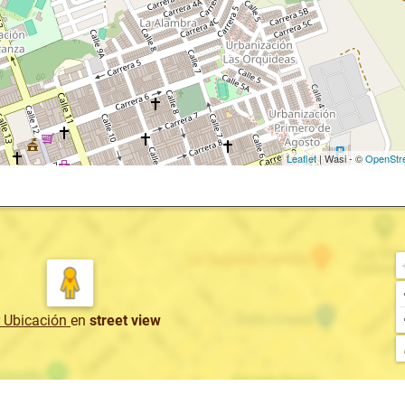
Leaflet
| Wasi - ©
OpenStr
r Ubicación
en
street view