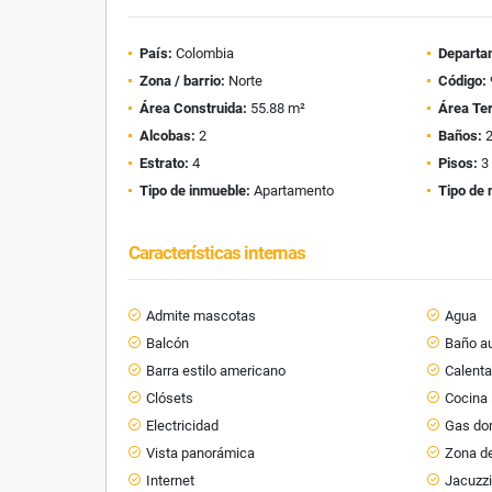
País:
Colombia
Departa
Zona / barrio:
Norte
Código:
Área Construida:
55.88 m²
Área Te
Alcobas:
2
Baños:
Estrato:
4
Pisos:
3
Tipo de inmueble:
Apartamento
Tipo de 
Características internas
Admite mascotas
Agua
Balcón
Baño au
Barra estilo americano
Calent
Clósets
Cocina 
Electricidad
Gas dom
Vista panorámica
Zona de
Internet
Jacuzz