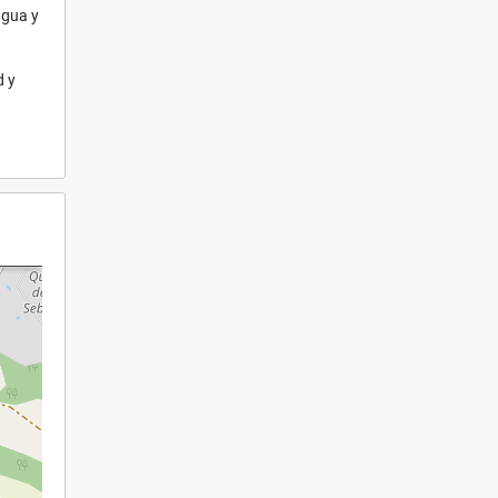
agua y
d y