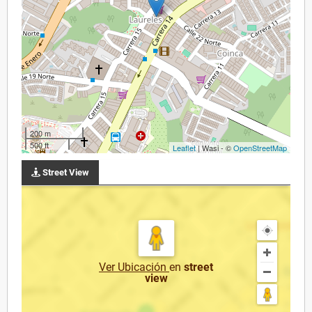
200 m
500 ft
Leaflet
| Wasi - ©
OpenStreetMap
Street View
Ver Ubicación
en
street
view