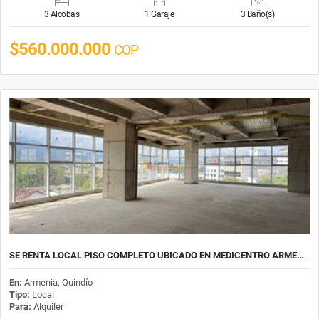
3 Alcobas
1 Garaje
3 Baño(s)
$560.000.000
COP
SE RENTA LOCAL PISO COMPLETO UBICADO EN MEDICENTRO ARME…
En:
Armenia, Quindío
Tipo:
Local
Para:
Alquiler