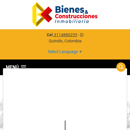
Cel.
3114880255
-
Quindío, Colombia
Select Language
▼
MENÚ
Detalles del inmueble