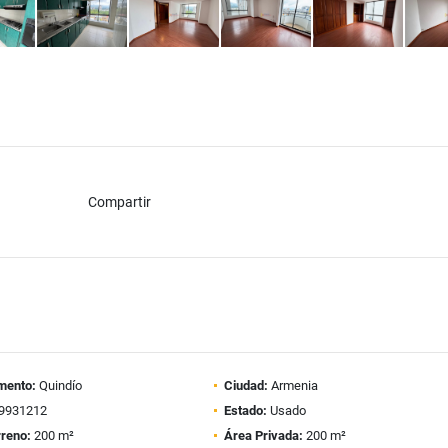
Compartir
mento:
Quindío
Ciudad:
Armenia
9931212
Estado:
Usado
rreno:
200 m²
Área Privada:
200 m²