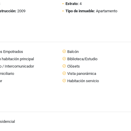
3
Estrato:
4
strucción:
2009
Tipo de inmueble:
Apartamento
os Empotrados
Balcón
 habitación principal
Biblioteca/Estudio
o / Intercomunicador
Clósets
iciliario
Vista panorámica
or
Habitación servicio
sidencial