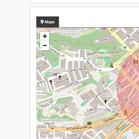
Mapa
+
−