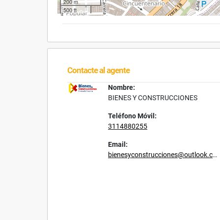
200 m
500 ft
Contacte al agente
Nombre:
BIENES Y CONSTRUCCIONES
Teléfono Móvil:
3114880255
Email:
bienesyconstrucciones@outlook.com