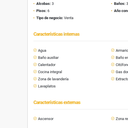
Alcobas:
3
Baños:
Pisos:
6
Año con
Tipo de negocio:
Venta
Características internas
Agua
Armari
Baño auxiliar
Baño en
Calentador
Citófon
Cocina integral
Gas dom
Zona de lavandería
Extract
Lavaplatos
Características externas
Ascensor
Zona re