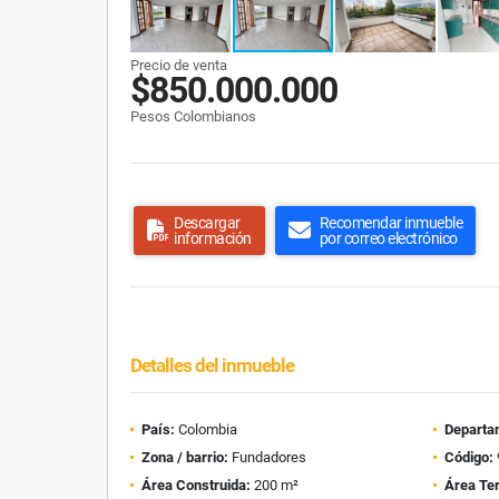
Precio de venta
$850.000.000
Pesos Colombianos
Descargar
Recomendar inmueble
información
por correo electrónico
Detalles del inmueble
País:
Colombia
Departa
Zona / barrio:
Fundadores
Código:
Área Construida:
200 m²
Área Te