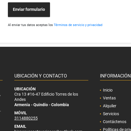
Enviar formulario
Al enviar tus datos aceptas los
Términos de servicio y privacidad
UBICACIÓN Y CONTACTO
INFORMACIÓN
UBICACIÓN
Inicio
,
Cra 13 #16-47 Edificio Torres de los
Ventas
Andes
Armenia - Quindío - Colombia
Alquiler
.
MÓVIL
Servicios
3114880255
Contáctenos
EMAIL
Políticas de pr