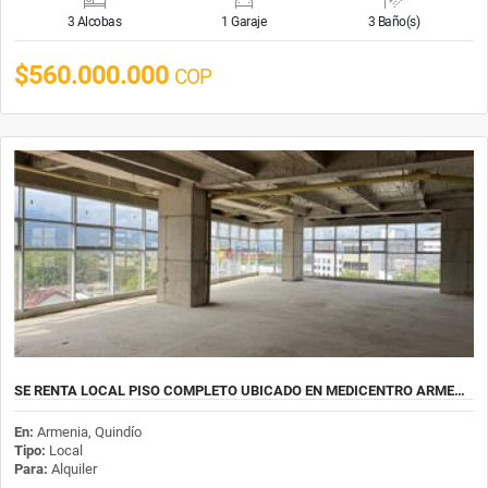
3 Alcobas
1 Garaje
3 Baño(s)
$560.000.000
COP
SE RENTA LOCAL PISO COMPLETO UBICADO EN MEDICENTRO ARME…
En:
Armenia, Quindío
Tipo:
Local
Para:
Alquiler