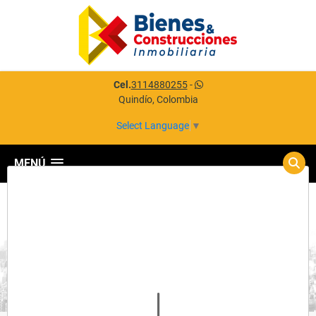
Cel.
3114880255
-
Quindío, Colombia
Select Language
▼
MENÚ
Detalles del inmueble