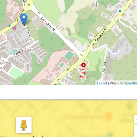
Leaflet
| Wasi - ©
OpenStr