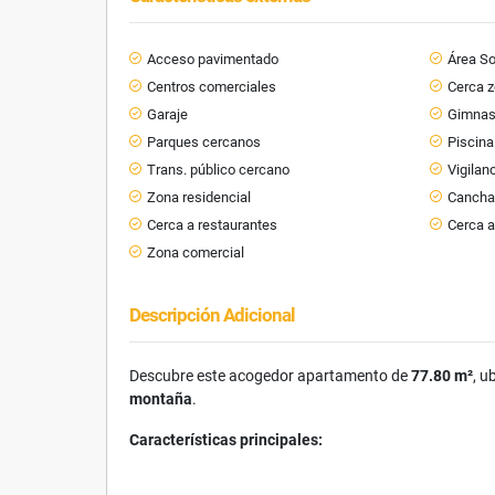
Acceso pavimentado
Área So
Centros comerciales
Cerca 
Garaje
Gimnas
Parques cercanos
Piscina
Trans. público cercano
Vigilan
Zona residencial
Cancha
Cerca a restaurantes
Cerca a
Zona comercial
Descripción Adicional
Descubre este acogedor apartamento de
77.80 m²
, u
montaña
.
Características principales: