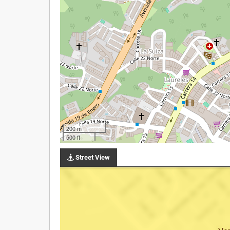
200 m
500 ft
Street View