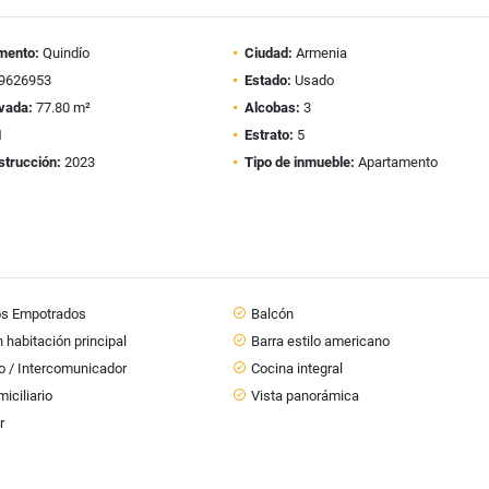
mento:
Quindío
Ciudad:
Armenia
9626953
Estado:
Usado
vada:
77.80 m²
Alcobas:
3
1
Estrato:
5
strucción:
2023
Tipo de inmueble:
Apartamento
os Empotrados
Balcón
 habitación principal
Barra estilo americano
o / Intercomunicador
Cocina integral
iciliario
Vista panorámica
r