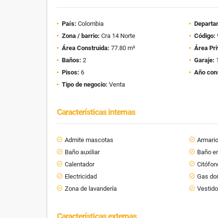
País:
Colombia
Departa
Zona / barrio:
Cra 14 Norte
Código:
Área Construida:
77.80 m²
Área Pri
Baños:
2
Garaje:
Pisos:
6
Año con
Tipo de negocio:
Venta
Características internas
Admite mascotas
Armari
Baño auxiliar
Baño en
Calentador
Citófon
Electricidad
Gas dom
Zona de lavandería
Vestido
Características externas