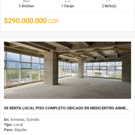
5 Alcobas
1 Garaje
2 Baño(s)
$290.000.000
COP
SE RENTA LOCAL PISO COMPLETO UBICADO EN MEDICENTRO ARME…
En:
Armenia, Quindío
Tipo:
Local
Para:
Alquiler