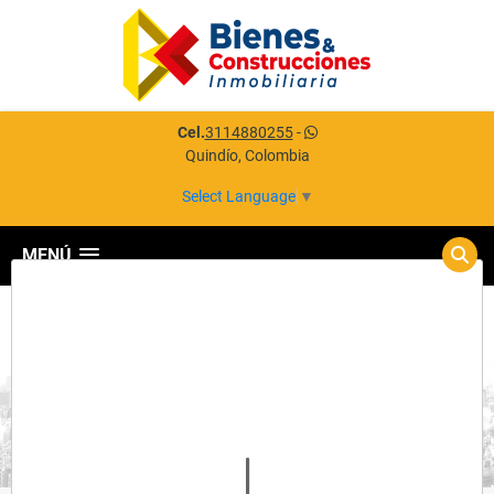
Cel.
3114880255
-
Quindío, Colombia
Select Language
▼
MENÚ
Detalles del inmueble