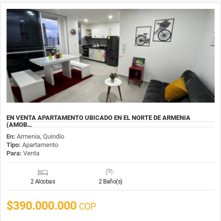
EN VENTA APARTAMENTO UBICADO EN EL NORTE DE ARMENIA
(AMOB…
En:
Armenia, Quindío
Tipo:
Apartamento
Para:
Venta
2 Alcobas
2 Baño(s)
$390.000.000
COP