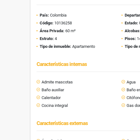
País:
Colombia
Departa
Código:
10136258
Estado:
Área Privada:
60 m²
Alcobas
Estrato:
4
Pisos:
1
Tipo de inmueble:
Apartamento
Tipo de 
Características internas
Admite mascotas
Agua
Baño auxiliar
Baño en
Calentador
Citófon
Cocina integral
Gas dom
Características externas