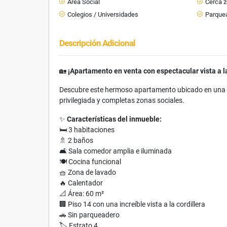
Área Social
Cerca 
Colegios / Universidades
Parquea
Descripción Adicional
🏡
¡Apartamento en venta con espectacular vista a la
Descubre este hermoso apartamento ubicado en una ex
privilegiada y completas zonas sociales.
✨
Características del inmueble:
🛏️ 3 habitaciones
🚿 2 baños
🛋️ Sala comedor amplia e iluminada
🍽️ Cocina funcional
🧺 Zona de lavado
🔥 Calentador
📐 Área: 60 m²
🏢 Piso 14 con una increíble vista a la cordillera
🚗 Sin parqueadero
🏷️ Estrato 4