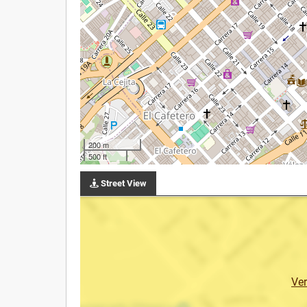
200 m
500 ft
Street View
Ve