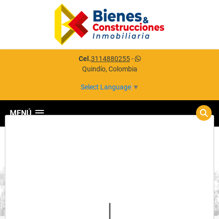
Cel.
3114880255
-
Quindío, Colombia
Select Language
▼
MENÚ
Detalles del inmueble