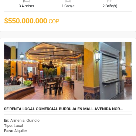
3 Alcobas
1 Garaje
2 Baño(s)
$550.000.000
COP
SE RENTA LOCAL COMERCIAL BURBUJA EN MALL AVENIDA NOR…
En:
Armenia, Quindío
Tipo:
Local
Para:
Alquiler