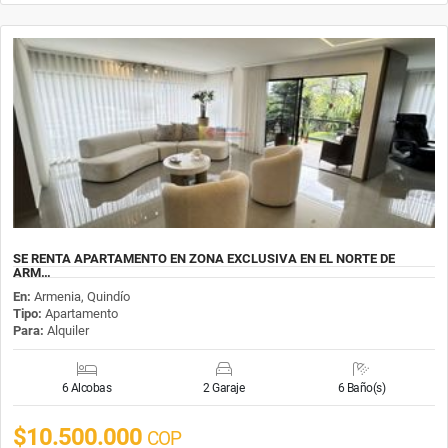
SE RENTA APARTAMENTO EN ZONA EXCLUSIVA EN EL NORTE DE
ARM…
En:
Armenia, Quindío
Tipo:
Apartamento
Para:
Alquiler
6 Alcobas
2 Garaje
6 Baño(s)
$10.500.000
COP