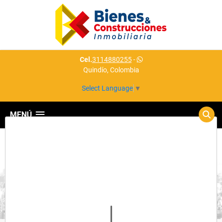
Cel.
3114880255
-
Quindío, Colombia
Select Language
▼
MENÚ
Detalles del inmueble