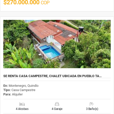
$270.000.000
COP
SE RENTA CASA CAMPESTRE, CHALET UBICADA EN PUEBLO TA…
En:
Montenegro, Quindío
Tipo:
Casa Campestre
Para:
Alquiler
4 Alcobas
4 Garaje
3 Baño(s)