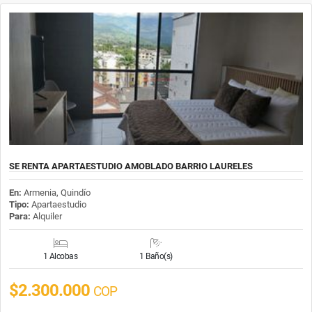
SE RENTA APARTAESTUDIO AMOBLADO BARRIO LAURELES
En:
Armenia, Quindío
Tipo:
Apartaestudio
Para:
Alquiler
1 Alcobas
1 Baño(s)
$2.300.000
COP