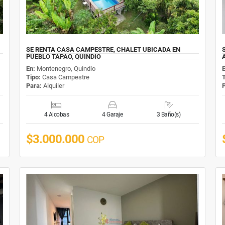
SE RENTA CASA CAMPESTRE, CHALET UBICADA EN
PUEBLO TAPAO, QUINDIO
En:
Montenegro, Quindío
Tipo:
Casa Campestre
Para:
Alquiler
4 Alcobas
4 Garaje
3 Baño(s)
$3.000.000
COP