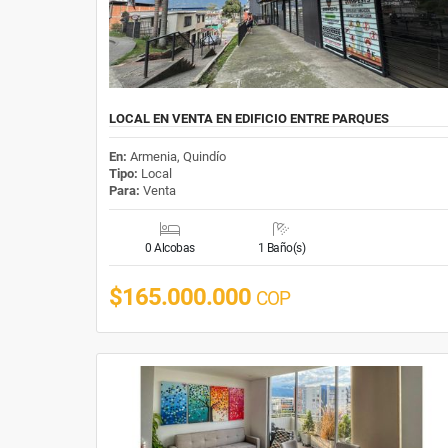
LOCAL EN VENTA EN EDIFICIO ENTRE PARQUES
En:
Armenia, Quindío
Tipo:
Local
Para:
Venta
0 Alcobas
1 Baño(s)
$165.000.000
COP