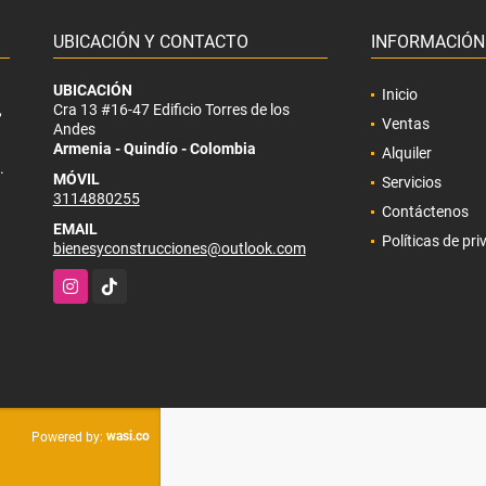
UBICACIÓN Y CONTACTO
INFORMACIÓN
UBICACIÓN
Inicio
,
Cra 13 #16-47 Edificio Torres de los
Ventas
Andes
Armenia - Quindío - Colombia
Alquiler
.
MÓVIL
Servicios
3114880255
Contáctenos
EMAIL
Políticas de pr
bienesyconstrucciones@outlook.com
Instagram
TikTok
wasi.co
Powered by: