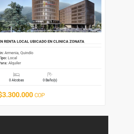
EN RENTA LOCAL UBICADO EN CLINICA ZONATA
En:
Armenia, Quindío
Tipo:
Local
Para:
Alquiler
0 Alcobas
0 Baño(s)
$3.300.000
COP