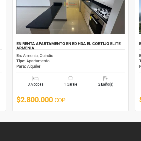
EN RENTA APARTAMENTO EN ED HDA EL CORTIJO ELITE
ARMENIA
En:
Armenia, Quindío
Tipo:
Apartamento
Para:
Alquiler
3 Alcobas
1 Garaje
2 Baño(s)
$2.800.000
COP