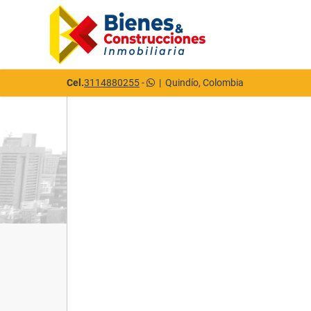
Cel.
3114880255
-
|
Quindío, Colombia
Detalles del inmueble