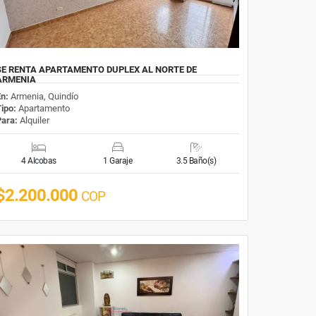
SE RENTA APARTAMENTO DUPLEX AL NORTE DE
ARMENIA
En:
Armenia, Quindío
Tipo:
Apartamento
Para:
Alquiler
4 Alcobas
1 Garaje
3.5 Baño(s)
$2.200.000
COP