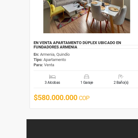
EN VENTA APARTAMENTO DÚPLEX UBICADO EN
FUNDADORES ARMENIA
En:
Armenia, Quindío
Tipo:
Apartamento
Para:
Venta
3 Alcobas
1 Garaje
2 Baño(s)
$580.000.000
COP