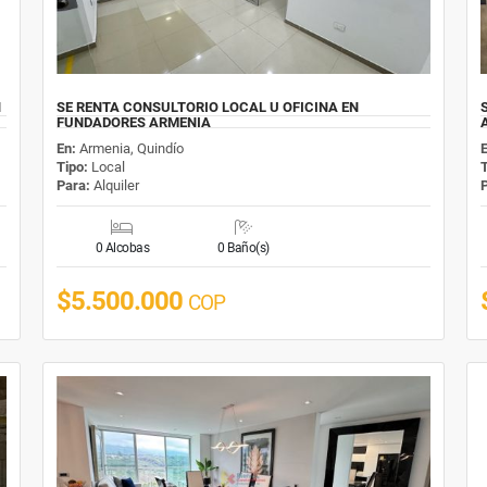
N
SE RENTA CONSULTORIO LOCAL U OFICINA EN
FUNDADORES ARMENIA
En:
Armenia, Quindío
Tipo:
Local
Para:
Alquiler
0 Alcobas
0 Baño(s)
$5.500.000
COP