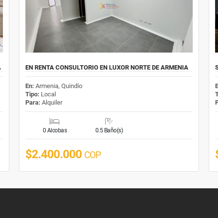
A
EN RENTA CONSULTORIO EN LUXOR NORTE DE ARMENIA
En:
Armenia, Quindío
Tipo:
Local
Para:
Alquiler
0 Alcobas
0.5 Baño(s)
$2.400.000
COP