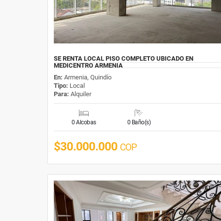
SE RENTA LOCAL PISO COMPLETO UBICADO EN
MEDICENTRO ARMENIA
En:
Armenia, Quindío
Tipo:
Local
Para:
Alquiler
0 Alcobas
0 Baño(s)
$30.000.000
COP