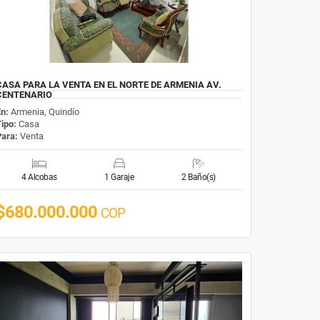
CASA PARA LA VENTA EN EL NORTE DE ARMENIA AV.
CENTENARIO
En:
Armenia, Quindío
Tipo:
Casa
Para:
Venta
4 Alcobas
1 Garaje
2 Baño(s)
$680.000.000
COP