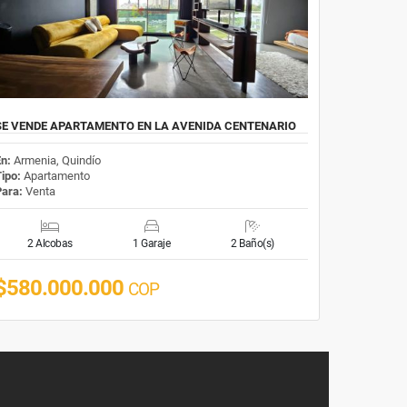
SE VENDE APARTAMENTO EN LA AVENIDA CENTENARIO
En:
Armenia, Quindío
Tipo:
Apartamento
Para:
Venta
2 Alcobas
1 Garaje
2 Baño(s)
$580.000.000
COP