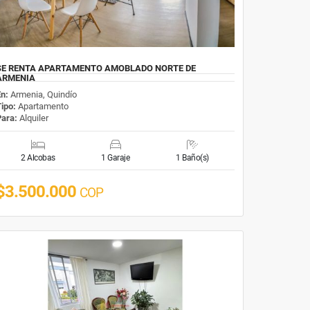
SE RENTA APARTAMENTO AMOBLADO NORTE DE
ARMENIA
En:
Armenia, Quindío
Tipo:
Apartamento
Para:
Alquiler
2 Alcobas
1 Garaje
1 Baño(s)
$3.500.000
COP