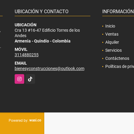
UBICACIÓN Y CONTACTO
INFORMACIÓN
UBICACIÓN
Inicio
,
Cra 13 #16-47 Edificio Torres de los
Ventas
Andes
Armenia - Quindío - Colombia
Alquiler
.
MÓVIL
Servicios
3114880255
Contáctenos
EMAIL
Políticas de pr
bienesyconstrucciones@outlook.com
Instagram
TikTok
wasi.co
Powered by: