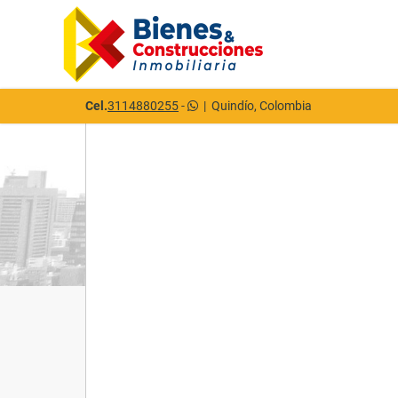
Cel.
3114880255
-
|
Quindío, Colombia
Detalles del inmueble